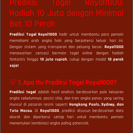
Prediksi Togel Royal1000:
Hadiah 10 Juta dengan Minimal
Bet 10 Perak
Prediksi Togel Royal1000
hadir untuk membantu para pemain
memahami arah angka hoki yang berpotensi keluar hari ini.
Dengan sistem yang transparan dan peluang besar,
Royal1000
menawarkan sensasi bermain togel online dengan hadiah
fantastis hingga
10 juta rupiah
, cukup dengan modal
10 perak
saja!
💡
1. Apa Itu Prediksi Togel Royal1000?
Prediksi togel
adalah hasil analisis berdasarkan pola keluaran
angka sebelumnya, posisi shio, dan tren angka panas yang sering
muncul di pasaran resmi seperti
Hongkong Pools, Sydney, dan
Toto Macau
. Di
Royal1000
, prediksi disusun berdasarkan data
akurat dan diperbarui setiap hari untuk membantu pemain
menemukan kombinasi angka paling potensial.