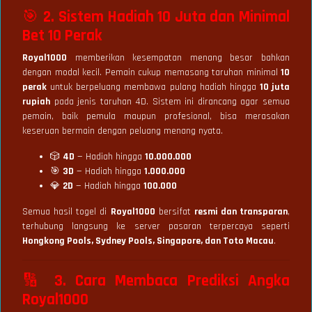
🎯
2. Sistem Hadiah 10 Juta dan Minimal
Bet 10 Perak
Royal1000
memberikan kesempatan menang besar bahkan
dengan modal kecil. Pemain cukup memasang taruhan minimal
10
perak
untuk berpeluang membawa pulang hadiah hingga
10 juta
rupiah
pada jenis taruhan 4D. Sistem ini dirancang agar semua
pemain, baik pemula maupun profesional, bisa merasakan
keseruan bermain dengan peluang menang nyata.
🎲
4D
— Hadiah hingga
10.000.000
🎯
3D
— Hadiah hingga
1.000.000
💎
2D
— Hadiah hingga
100.000
Semua hasil togel di
Royal1000
bersifat
resmi dan transparan
,
terhubung langsung ke server pasaran terpercaya seperti
Hongkong Pools, Sydney Pools, Singapore, dan Toto Macau
.
🔢
3. Cara Membaca Prediksi Angka
Royal1000