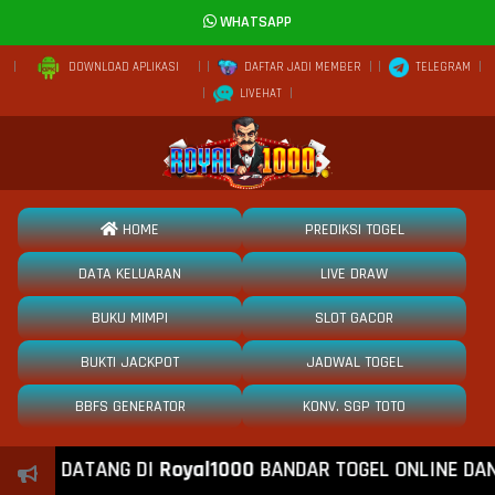
WHATSAPP
DAFTAR JADI MEMBER
TELEGRAM
DOWNLOAD APLIKASI
LIVEHAT
HOME
PREDIKSI TOGEL
DATA KELUARAN
LIVE DRAW
BUKU MIMPI
SLOT GACOR
BUKTI JACKPOT
JADWAL TOGEL
BBFS GENERATOR
KONV. SGP TOTO
MAT DATANG DI
Royal1000
BANDAR TOGEL ONLINE DAN S